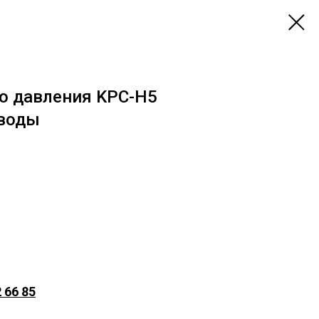
о давления KPC-H5
 воды
 66 85