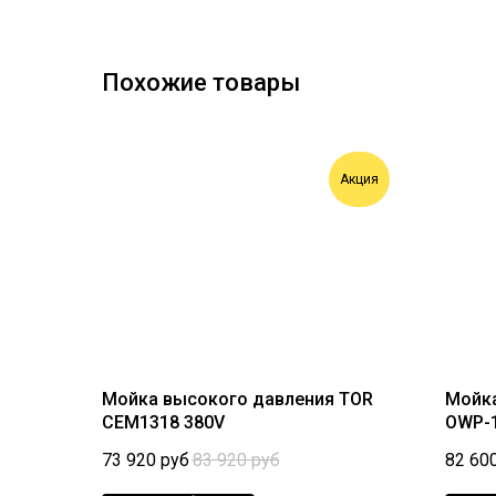
Похожие товары
Акция
Мойка высокого давления TOR
Мойка
CEM1318 380V
OWP-
73 920
руб
83 920
руб
82 60