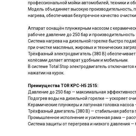
профессиональной мойки автомобилей, техники и об
Модель объединяет высокую производительность, 
нагрева, обеспечивая безупречное качество очистки
Аппарат оснащён плунжерным насосом с керамическ
рабочее давление до 250 бар и производительность 
Система нагрева на дизельной горелке быстро пода
при очистке масляных, жировых и технических загря
Трёхфазный электродвигатель (380 В) обеспечивает
колёсами делает аппарат удобным и мобильным.
В системе Total Stop электродвигатель отключается
нажатии на курок.
Преимущества TOR KPC-H5 2515:
Давление до 250 бар — максимальная эффективност
Подогрев воды на дизельной горелке — ускоряет очи
Керамические плунжеры и латунная головка насоса 
Трёхфазный двигатель (380 В) — стабильная работа 
Промышленное исполнение и усиленная рама — рас
Система защиты от перегрева и низкого давления —