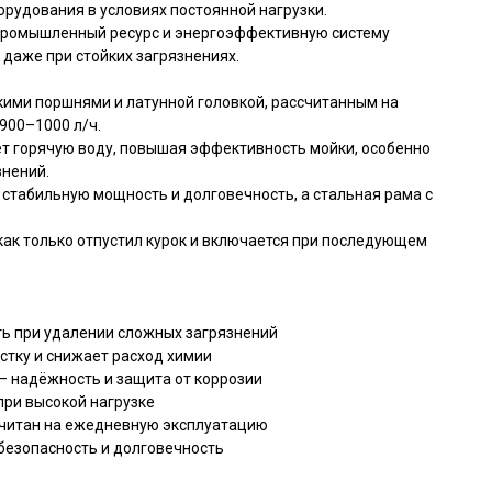
орудования в условиях постоянной нагрузки.
промышленный ресурс и энергоэффективную систему
 даже при стойких загрязнениях.
ими поршнями и латунной головкой, рассчитанным на
900–1000 л/ч.
ёт горячую воду, повышая эффективность мойки, особенно
знений.
 стабильную мощность и долговечность, а стальная рама с
 как только отпустил курок и включается при последующем
ь при удалении сложных загрязнений
стку и снижает расход химии
— надёжность и защита от коррозии
при высокой нагрузке
считан на ежедневную эксплуатацию
 безопасность и долговечность