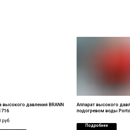
 высокого давления BRANN
Аппарат высокого давл
1716
подогревом воды Porto
GALAX-H4 D1310P4 М
0
руб
Подробнее