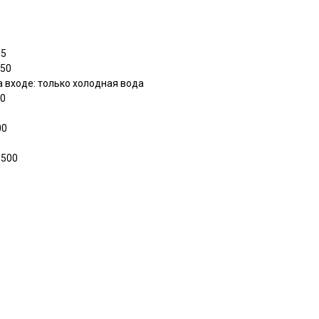
,5
450
 входе: только холодная вода
00
00
5500