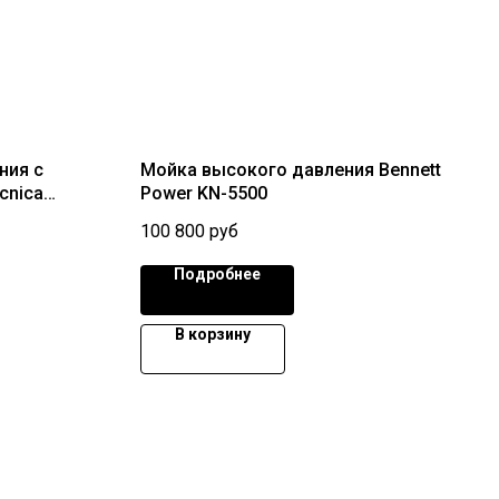
ния c
Мойка высокого давления Bennett
cnica
Power KN-5500
100 800
руб
Подробнее
В корзину