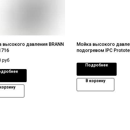
 высокого давления BRANN
Мойка высокого давле
1716
подогревом IPC Protote
GALAX-H4 D2017P4 T
0
руб
Подробнее
одробнее
В корзину
 корзину