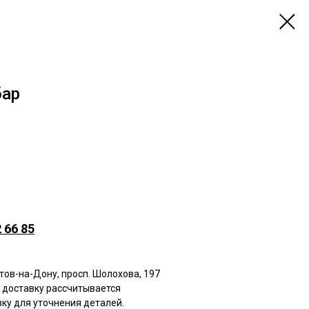
бар
 66 85
стов-на-Дону, просп. Шолохова, 197
а доставку рассчитывается
ку для уточнения деталей.