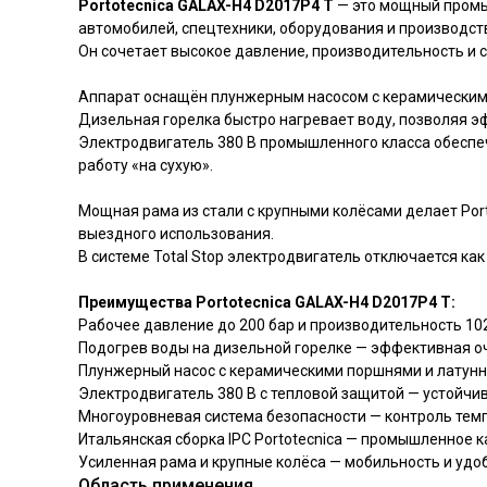
Portotecnica GALAX-H4 D2017P4 T
— это мощный промы
автомобилей, спецтехники, оборудования и производс
Он сочетает высокое давление, производительность и с
Аппарат оснащён плунжерным насосом с керамическими
Дизельная горелка быстро нагревает воду, позволяя э
Электродвигатель 380 В промышленного класса обеспеч
работу «на сухую».
Мощная рама из стали с крупными колёсами делает Port
выездного использования.
В системе Total Stop электродвигатель отключается ка
Преимущества Portotecnica GALAX-H4 D2017P4 T:
Рабочее давление до 200 бар и производительность 10
Подогрев воды на дизельной горелке — эффективная о
Плунжерный насос с керамическими поршнями и латунн
Электродвигатель 380 В с тепловой защитой — устойчи
Многоуровневая система безопасности — контроль тем
Итальянская сборка IPC Portotecnica — промышленное 
Усиленная рама и крупные колёса — мобильность и удо
Область применения