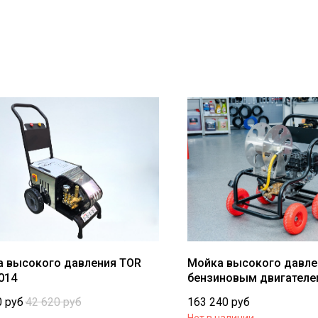
 высокого давления TOR
Мойка высокого давле
014
бензиновым двигателе
Benzo 15/250
0
руб
42 620
руб
163 240
руб
Нет в наличии