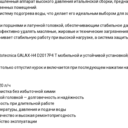
шленный аппарат высокого давления итальянской сборки, предн
твенных помещений.
истему подогрева воды, что делает его идеальным выбором для за
 поршнями и латунной головкой, обеспечивающим стабильное давл
ффективно удалять масляные, жировые и технические загрязнения
ивает стабильную работу при высокой нагрузке, а система защи
otecnica GALAX-H4 D2017P4 T мобильной и устойчивой установкой,
к только отпустил курок и включается при последующем нажатии на
20 л/ч
чистка без избыточной химии
ой головкой — долговечность и надёжность
вость при длительной работе
пературы, давления и подачи воды
качество и высокая ремонтопригодность
бство эксплуатации