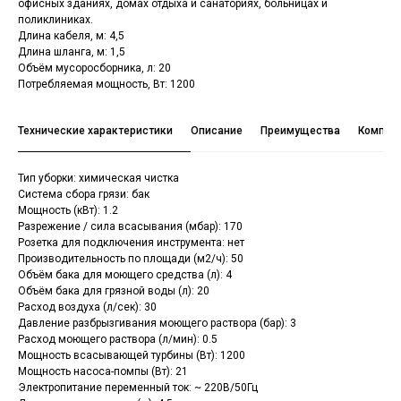
офисных зданиях, домах отдыха и санаториях, больницах и
поликлиниках.
Длина кабеля, м: 4,5
Длина шланга, м: 1,5
Объём мусоросборника, л: 20
Потребляемая мощность, Вт: 1200
Технические характеристики
Описание
Преимущества
Комплек
Тип уборки: химическая чистка
Система сбора грязи: бак
Мощность (кВт): 1.2
Разрежение / сила всасывания (мбар): 170
Розетка для подключения инструмента: нет
Производительность по площади (м2/ч): 50
Объём бака для моющего средства (л): 4
Объём бака для грязной воды (л): 20
Расход воздуха (л/сек): 30
Давление разбрызгивания моющего раствора (бар): 3
Расход моющего раствора (л/мин): 0.5
Мощность всасывающей турбины (Вт): 1200
Мощность насоса-помпы (Вт): 21
Электропитание переменный ток: ~ 220В/50Гц