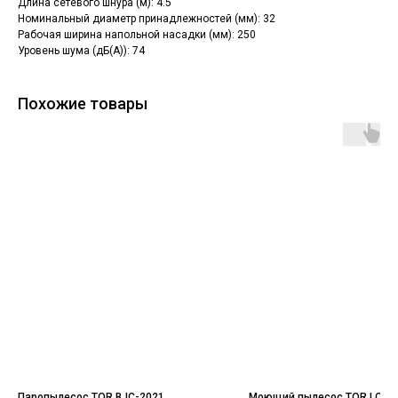
Длина сетевого шнура (м): 4.5
Номинальный диаметр принадлежностей (мм): 32
Рабочая ширина напольной насадки (мм): 250
Уровень шума (дБ(А)): 74
Похожие товары
Паропылесос TOR BJC-2021
Моющий пылесос TOR LC-2